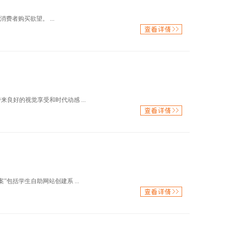
者购买欲望。 ...
良好的视觉享受和时代动感 ...
括学生自助网站创建系 ...