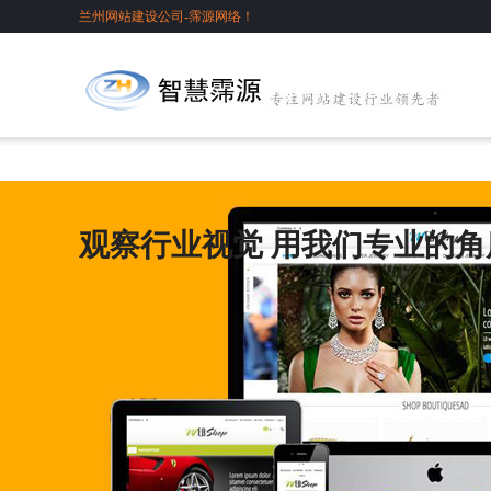
兰州网站建设公司-霈源网络！
观察行业视觉 用我们专业的角