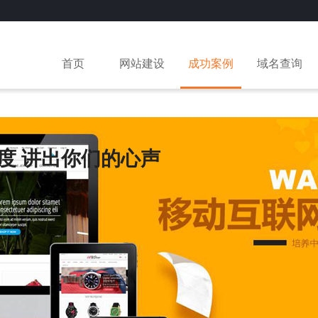
首页
网站建设
成功案例
域名查询
度 讲出你们的心声