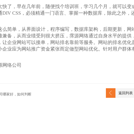
快了，早在几年前，随便找个培训班，学习几个月，就可以变
DIV CSS，必须精通一门语言、掌握一种数据库，除此之外，
这么简单，从界面设计，程序编写，数据库架构，后期更新，网
难兼备，从而业绩受到很大挤压，霈源网络通过自身水平的提供
，让企业网站可以接单，网站排名靠前等服务。网站的排名优化
小企业应为网站推广资金紧张而定做型网站优化。针对用户群体
源网络公司
返回列表
司哪家好，如何判断