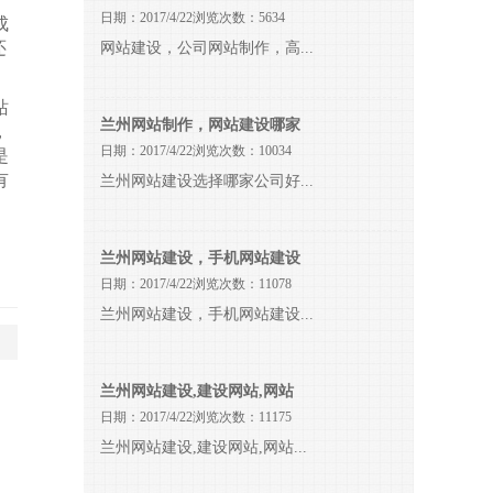
日期：2017/4/22浏览次数：5634
成
还
网站建设，公司网站制作，高...
站
兰州网站制作，网站建设哪家
，
日期：2017/4/22浏览次数：10034
是
有
兰州网站建设选择哪家公司好...
兰州网站建设，手机网站建设
日期：2017/4/22浏览次数：11078
兰州网站建设，手机网站建设...
兰州网站建设,建设网站,网站
日期：2017/4/22浏览次数：11175
兰州网站建设,建设网站,网站...